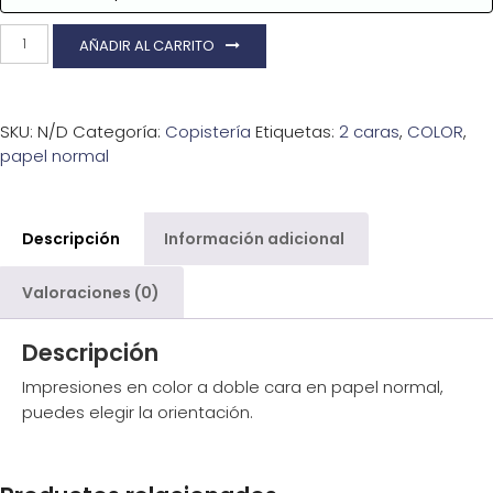
COLOR
AÑADIR AL CARRITO
-
2
caras
-
SKU:
N/D
Categoría:
Copistería
Etiquetas:
2 caras
,
COLOR
,
Papel
normal
papel normal
-
0,10€
cantidad
Descripción
Información adicional
Valoraciones (0)
Descripción
Impresiones en color a doble cara en papel normal,
puedes elegir la orientación.