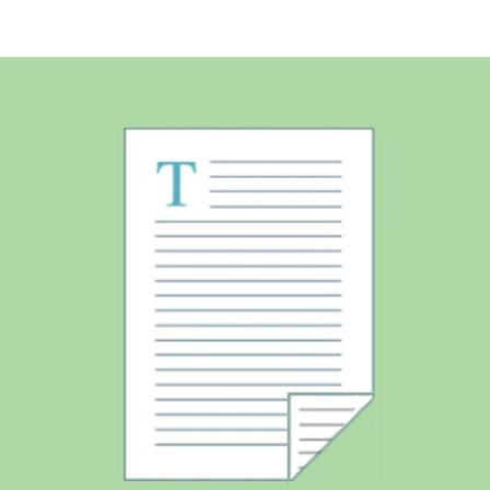
¿Quiénes Somos?
Contacto
0,00€
¡Imprimir!