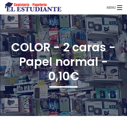
MENU
El Estudiante
COLOR - 2 caras -
Copistería
Papel normal -
Papelería
0,10€
Servicios
Novedades