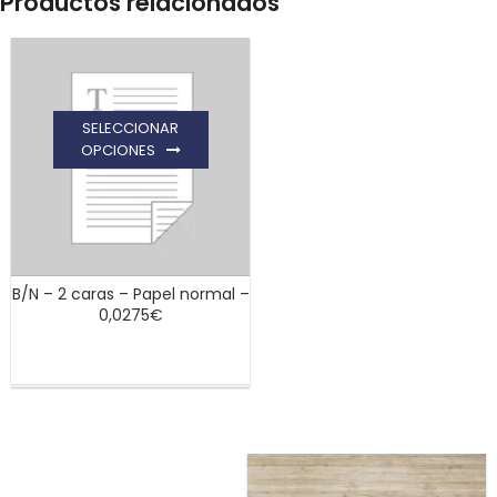
Productos relacionados
SELECCIONAR
OPCIONES
B/N – 2 caras – Papel normal –
0,0275€
Este
producto
tiene
múltiples
variantes.