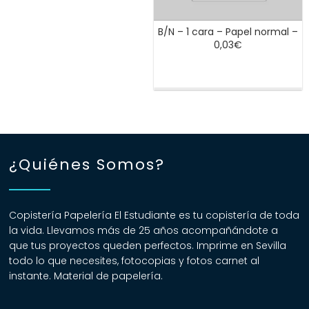
la
página
B/N – 1 cara – Papel normal –
de
0,03€
producto
Este
producto
tiene
múltiples
variantes.
¿Quiénes Somos?
Las
opciones
se
Copistería Papelería El Estudiante es tu copistería de toda
pueden
la vida. Llevamos más de 25 años acompañándote a
elegir
que tus proyectos queden perfectos. Imprime en Sevilla
en
todo lo que necesites, fotocopias y fotos carnet al
la
instante. Material de papelería.
página
de
producto