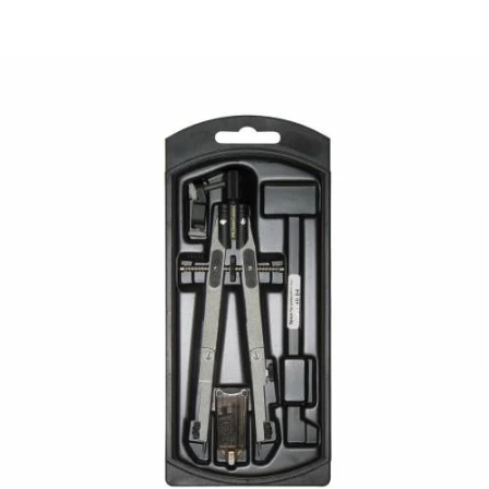
¿Quiénes Somos?
Contacto
0,00€
¡Imprimir!