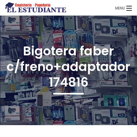
MENU
El Estudiante
Bigotera faber
Copistería
c/freno+adaptador
Papelería
174816
Servicios
Novedades