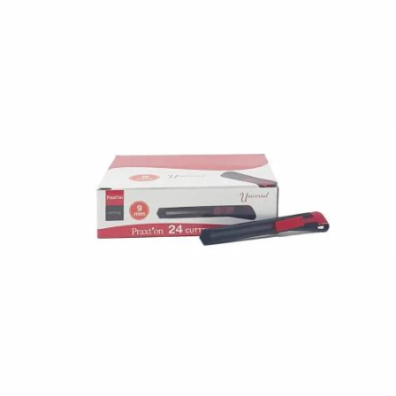
¿Quiénes Somos?
Contacto
0,00€
¡Imprimir!