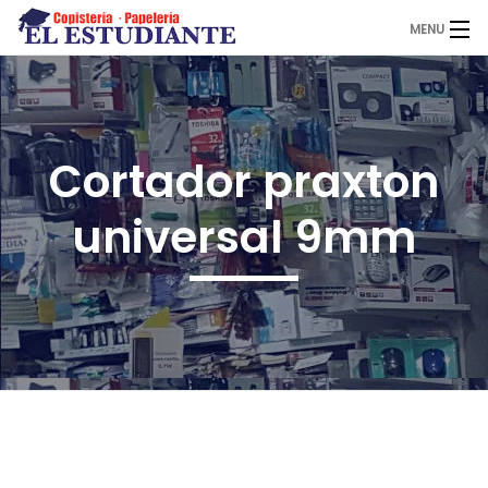
MENU
El Estudiante
Cortador praxton
Copistería
universal 9mm
Papelería
Servicios
Novedades