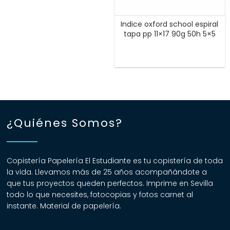
Indice oxford school espiral
tapa pp 11×17 90g 50h 5×5
¿Quiénes Somos?
Copistería Papelería El Estudiante es tu copistería de toda
la vida. Llevamos más de 25 años acompañándote a
que tus proyectos queden perfectos. Imprime en Sevilla
todo lo que necesites, fotocopias y fotos carnet al
instante. Material de papelería.