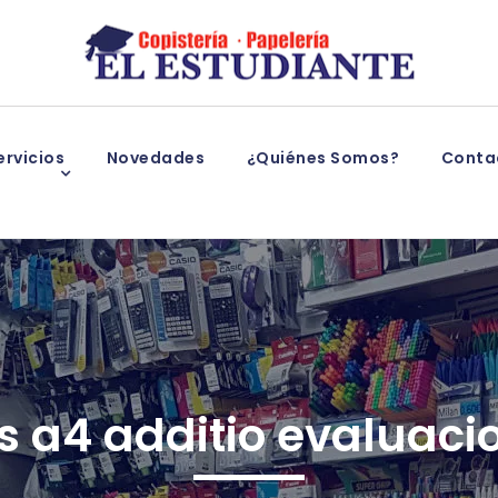
rvicios
Novedades
¿Quiénes Somos?
Conta
 a4 additio evaluacio