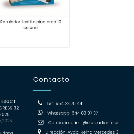
Rotulador textil alpino crea 10
colores
Contacto
0 ESGCT
Telf: 954 23 75 44
RESS 32 –
Whatsapp: 644 83 97 37
 2025
e,2025
Correo:
imprimir@elestudiante.es
Dirección: Avda. Reina Mercedes 31,
 tinta