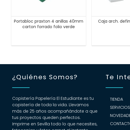
Portabloc praxton 4 anillas 40mm
Caja arch. defin
carton forrado folio verde
¿Quiénes Somos?
Te Int
Copistería Papelería El Estudiante es tu
TIENDA
copistería de toda la vida. Llevamos
SERVICIO
más de 25 años acompañándote a que
NOVEDADE
tus proyectos queden perfectos.
CONTACT
Imprime en Sevilla todo lo que necesites,