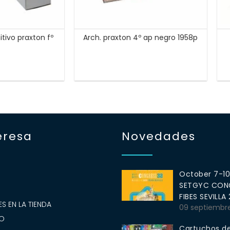
itivo praxton fº
Arch. praxton 4º ap negro 1958p
eresa
Novedades
October 7-1
SETGYC CONG
S
FIBES SEVILLA
S EN LA TIENDA
09 septiembr
O
Cartuchos de