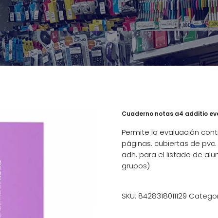
Cuaderno notas a4 additio ev
Permite la evaluación con
páginas. cubiertas de pvc.
adh. para el listado de al
grupos)
SKU:
8428318011129
Categor