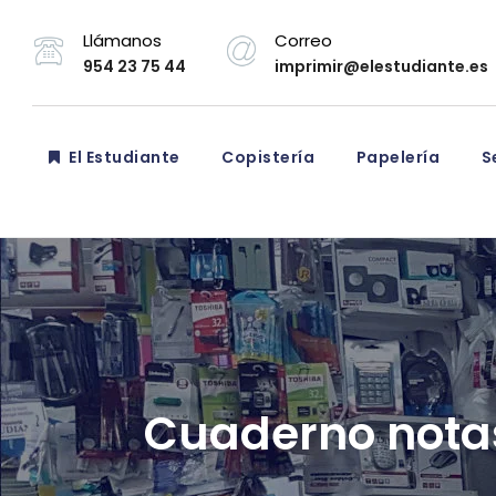
Llámanos
Correo
954 23 75 44
imprimir@elestudiante.es
El Estudiante
Copistería
Papelería
Se
Cuaderno notas