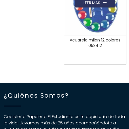
LEER MÁS
Acuarela milan 12 colores
053412
¿Quiénes Somos?
Copistería Papelería El Estudiante es tu copistería de toda
la vida. Llevamos más de 25 años acompañándote a