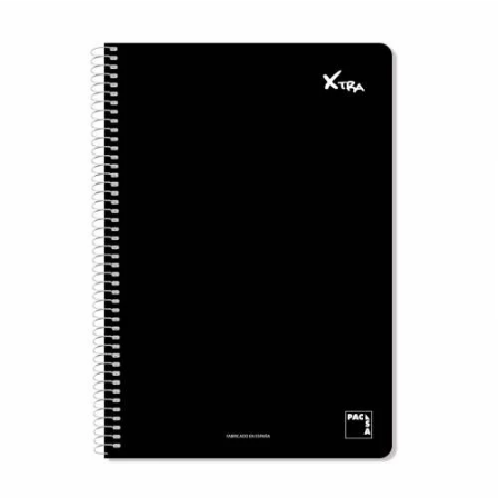
¿Quiénes Somos?
Contacto
0,00€
¡Imprimir!