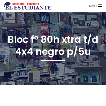
MENU
El Estudiante
Bloc fº 80h xtra t/d
Copistería
4x4 negro p/5u
Papelería
Servicios
Novedades