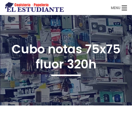
MENU
El Estudiante
Cubo notas 75x75
Copistería
fluor 320h
Papelería
Servicios
Novedades