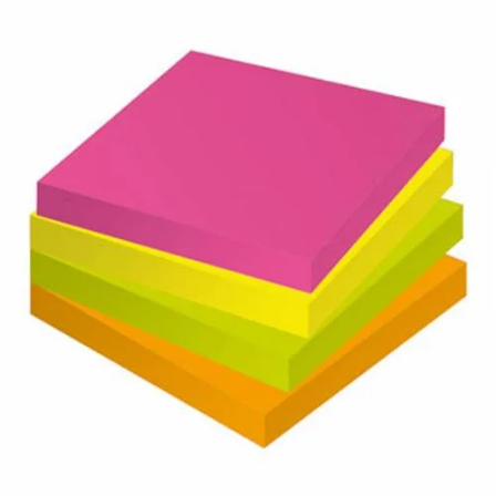
¿Quiénes Somos?
Contacto
0,00€
¡Imprimir!