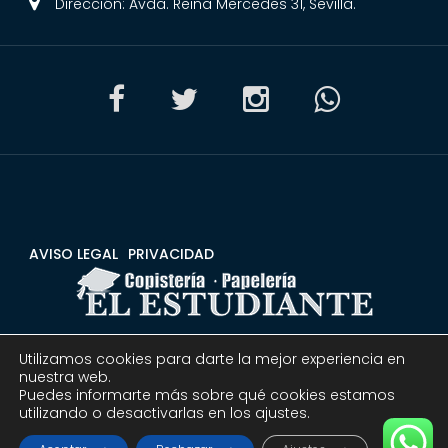
Dirección: Avda. Reina Mercedes 31, Sevilla.
AVISO LEGAL
PRIVACIDAD
Utilizamos cookies para darte la mejor experiencia en
CONDICIONES
DEVOLUCIONES Y REEMBOLSOS
nuestra web.
Puedes informarte más sobre qué cookies estamos
utilizando o desactivarlas en los ajustes.
© 2020 Copistería Papelería El estudiante | Todos los
derechos reservados.