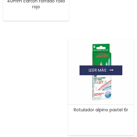
40mm carton forrado folio
rojo
LEER MÁS
Rotulador alpino pastel 6r