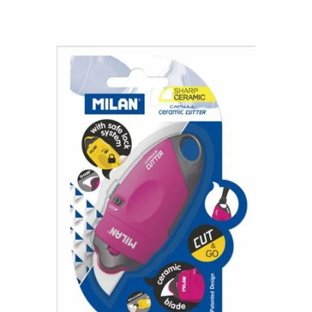
¿Quiénes Somos?
Contacto
0,00€
¡Imprimir!