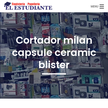
MENU
El Estudiante
Cortador milan
Copistería
capsule ceramic
Papelería
blister
Servicios
Novedades