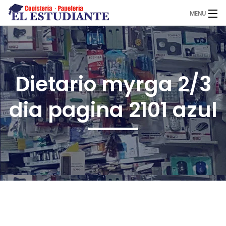
MENU
El Estudiante
Dietario myrga 2/3
Copistería
dia pagina 2101 azul
Papelería
Servicios
Novedades