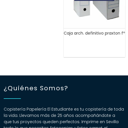
Caja arch. definitivo praxton fº
¿Quiénes Somos?
Copistería Papelería El Estudiante es tu copistería de toda
la vida. Llevamos más de 25 años acompañándote a
que tus proyectos queden perfectos. Imprime en Sevilla