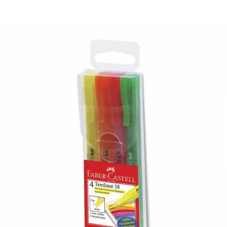
¿Quiénes Somos?
Contacto
0,00€
¡Imprimir!