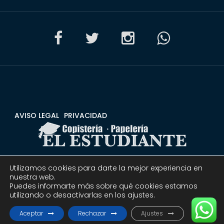
AVISO LEGAL
PRIVACIDAD
Utilizamos cookies para darte la mejor experiencia en
CONDICIONES
DEVOLUCIONES Y REEMBOLSOS
nuestra web.
Puedes informarte más sobre qué cookies estamos
utilizando o desactivarlas en los ajustes.
© 2020 Copistería Papelería El estudiante | Todos los
derechos reservados.
Aceptar
Rechazar
Ajustes