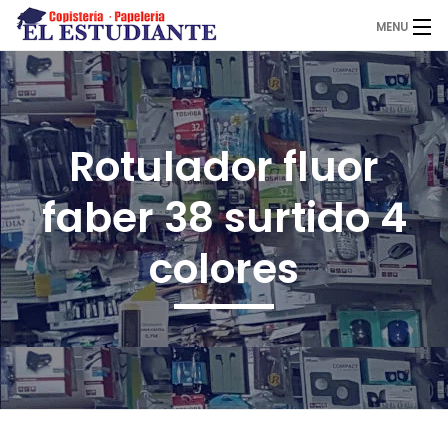
MENU
El Estudiante
Rotulador fluor
Copistería
faber 38 surtido 4
Papelería
colores
Servicios
Novedades