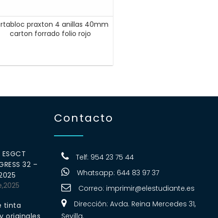
rtabloc praxton 4 anillas 40mm
carton forrado folio rojo
Contacto
0 ESGCT
Telf: 954 23 75 44
RESS 32 –
Whatsapp: 644 83 97 37
 2025
e,2025
Correo:
imprimir@elestudiante.es
Dirección: Avda. Reina Mercedes 31,
 tinta
 originales
Sevilla.