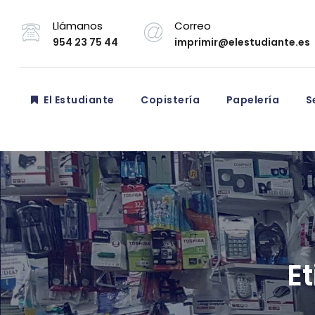
Llámanos
Correo
954 23 75 44
imprimir@elestudiante.es
El Estudiante
Copistería
Papelería
Se
Et