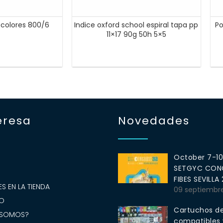
6 colores 800/6
Indice oxford school espiral tapa pp
Po
11×17 90g 50h 5×5
eresa
Novedades
October 7-1
SETGYC CONG
S
FIBES SEVILLA
S EN LA TIENDA
09 septiembr
O
Cartuchos de
 SOMOS?
compatibles y