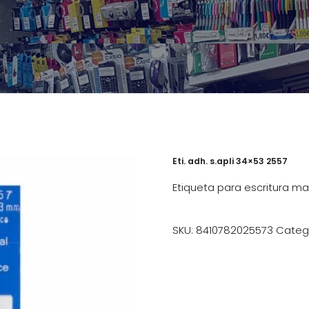
Eti. adh. s.apli 34×53 2557
Etiqueta para escritura man
SKU:
8410782025573
Categ