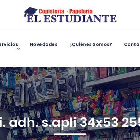
rvicios
Novedades
¿Quiénes Somos?
Conta
i. adh. s.apli 34x53 2