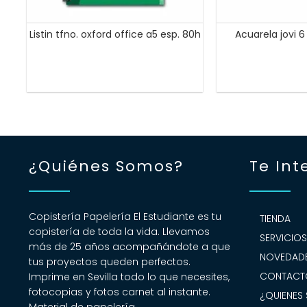
Listin tfno. oxford office a5 esp. 80h
Acuarela jovi 
¿Quiénes Somos?
Te Int
Copistería Papelería El Estudiante es tu
TIENDA
copistería de toda la vida. Llevamos
SERVICIO
más de 25 años acompañándote a que
NOVEDADE
tus proyectos queden perfectos.
CONTACT
Imprime en Sevilla todo lo que necesites,
fotocopias y fotos carnet al instante.
¿QUIENES