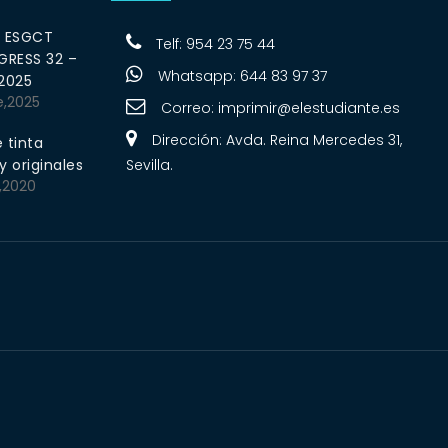
0 ESGCT
Telf: 954 23 75 44
RESS 32 –
Whatsapp: 644 83 97 37
 2025
e,2025
Correo:
imprimir@elestudiante.es
Dirección: Avda. Reina Mercedes 31,
 tinta
 originales
Sevilla.
,2020