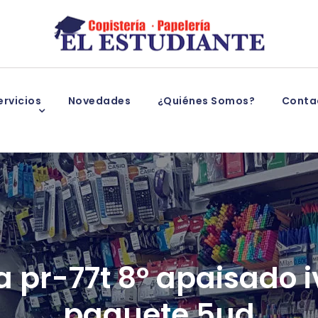
rvicios
Novedades
¿Quiénes Somos?
Conta
a pr-77t 8º apaisado iv
paquete 5ud