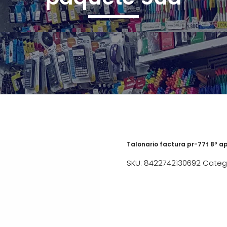
Talonario factura pr-77t 8º a
SKU:
8422742130692
Categ