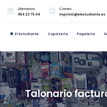
Llámanos
Correo
954 23 75 44
imprimir@elestudiante.es
El Estudiante
Copistería
Papelería
Se
Talonario factur