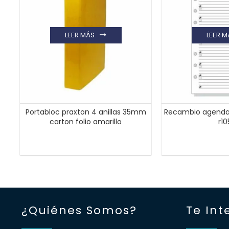
LEER MÁS
LEER M
Portabloc praxton 4 anillas 35mm
Recambio agenda 
carton folio amarillo
r1
¿Quiénes Somos?
Te Int