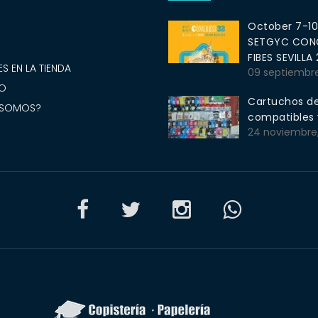
October 7-1
SETGYC CONG
S
FIBES SEVILLA
S EN LA TIENDA
09 septiembr
O
Cartuchos de
 SOMOS?
compatibles y
24 noviembre