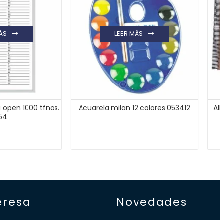
ÁS
LEER MÁS
open 1000 tfnos.
Acuarela milan 12 colores 053412
A
054
eresa
Novedades