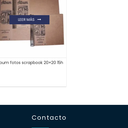
LEER MÁS
lbum fotos scrapbook 20×20 15h
Contacto