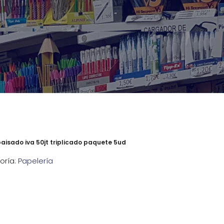
paisado iva 50jt triplicado paquete 5ud
oría:
Papelería