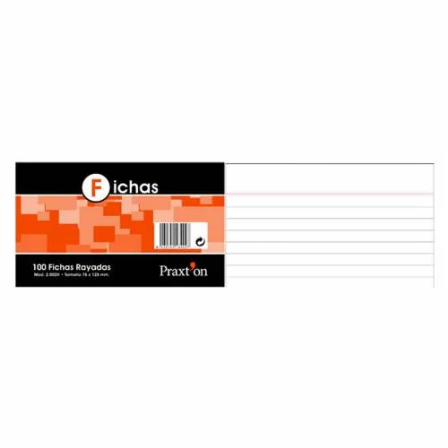
¿Quiénes Somos?
Contacto
0,00€
¡Imprimir!