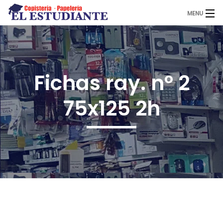
MENU
El Estudiante
Fichas ray. nº 2
Copistería
75x125 2h
Papelería
Servicios
Novedades