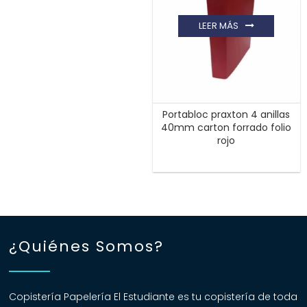
LEER MÁS
Portabloc praxton 4 anillas
40mm carton forrado folio
rojo
¿Quiénes Somos?
Copistería Papelería El Estudiante es tu copistería de toda