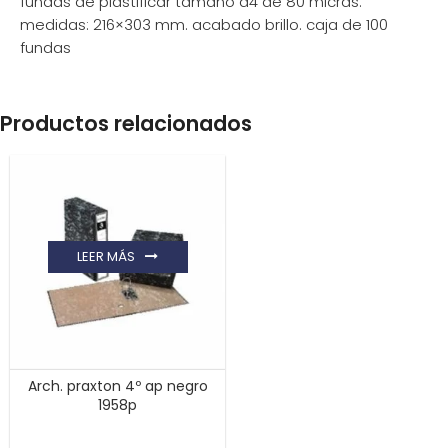
fundas de plastificar tamaño a4 de 80 micras.
medidas: 216×303 mm. acabado brillo. caja de 100
fundas
Productos relacionados
LEER MÁS
Arch. praxton 4º ap negro
1958p