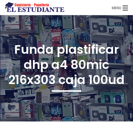
MENU
El Estudiante
Funda plastificar
Copistería
dhp a4 80mic
Papelería
216x303 caja 100ud
Servicios
Novedades