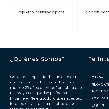
Caja arch. definitivo p.p gris
Caja arch. defi
¿Quiénes Somos?
Te Int
Copistería Papelería El Estudiante es tu
TIENDA
copistería de toda la vida. Llevamos
SERVICIO
más de 25 años acompañándote a que
NOVEDADE
tus proyectos queden perfectos.
CONTACT
Imprime en Sevilla todo lo que necesites,
fotocopias y fotos carnet al instante.
¿QUIENES