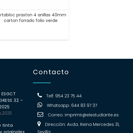
rtabloc praxton 4 anillas 40mm
carton forrado folio verde
Contacto
0 ESGCT
Telf: 954 23 75 44
RESS 32 –
Whatsapp: 644 83 97 37
 2025
e,2025
Correo:
imprimir@elestudiante.es
Dirección: Avda. Reina Mercedes 31,
 tinta
 originales
Sevilla.