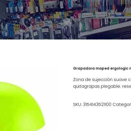
Grapadora maped ergologic m
Zona de sujección suave co
quitagrapas plegable. rese
SKU:
3154143521100
Categor