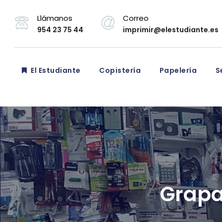
Llámanos
Correo
954 23 75 44
imprimir@elestudiante.es
El Estudiante
Copistería
Papelería
Se
Grapa