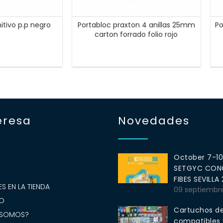
nitivo p.p negro
Portabloc praxton 4 anillas 25mm
Po
carton forrado folio rojo
eresa
Novedades
October 7-1
SETGYC CONG
S
FIBES SEVILLA
S EN LA TIENDA
09 septiembr
O
Cartuchos de
 SOMOS?
compatibles y