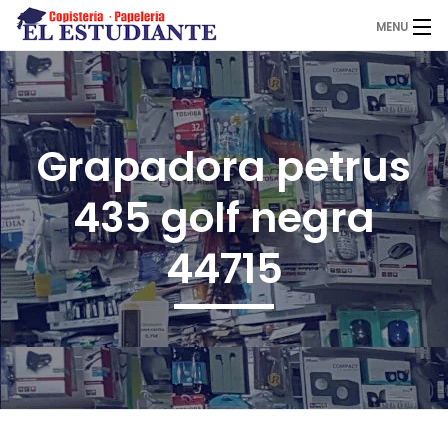
MENU
El Estudiante
Grapadora petrus
Copistería
435 golf negra
Papelería
44715
Servicios
Novedades