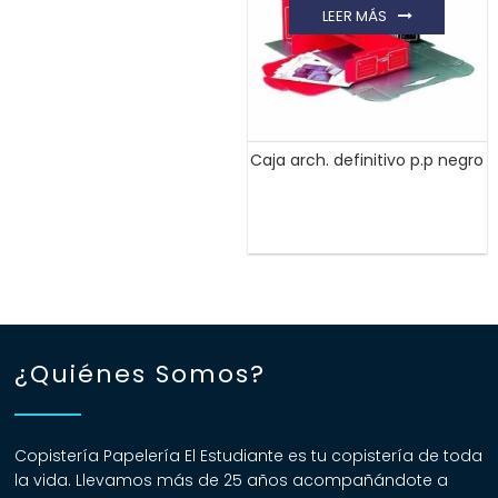
LEER MÁS
Caja arch. definitivo p.p negro
¿Quiénes Somos?
Copistería Papelería El Estudiante es tu copistería de toda
la vida. Llevamos más de 25 años acompañándote a