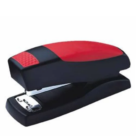
¿Quiénes Somos?
Contacto
0,00€
¡Imprimir!