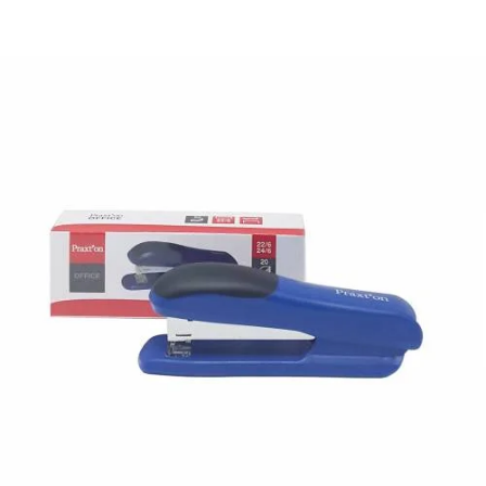
¿Quiénes Somos?
Contacto
0,00€
¡Imprimir!