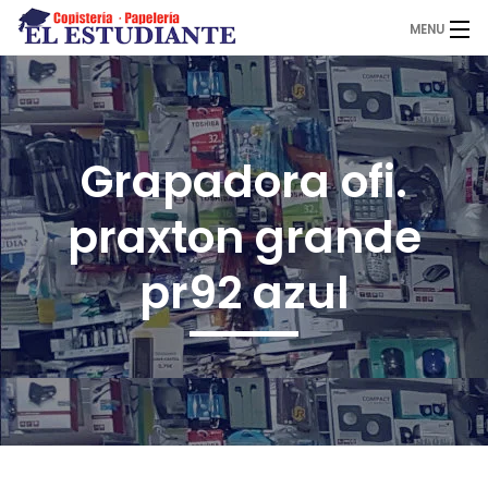
MENU
El Estudiante
Grapadora ofi.
Copistería
praxton grande
Papelería
pr92 azul
Servicios
Novedades