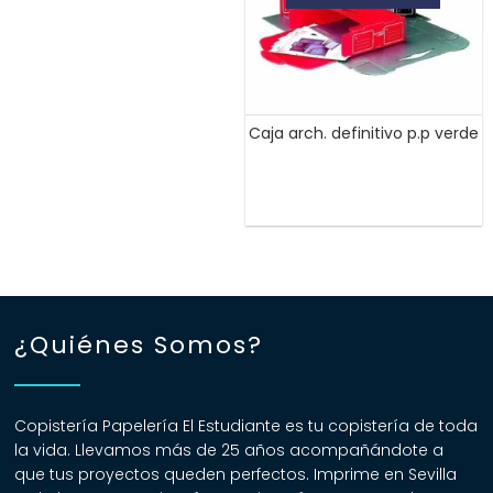
Caja arch. definitivo p.p verde
¿Quiénes Somos?
Copistería Papelería El Estudiante es tu copistería de toda
la vida. Llevamos más de 25 años acompañándote a
que tus proyectos queden perfectos. Imprime en Sevilla