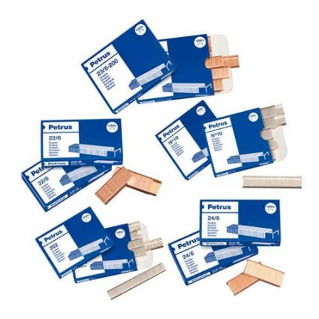
¿Quiénes Somos?
Contacto
0,00€
¡Imprimir!