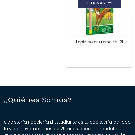
LEER MÁS
Lapiz color alpino tri 12l
¿Quiénes Somos?
Copistería Papelería El Estudiante es tu copistería de toda
la vida. Llevamos más de 25 años acompañándote a