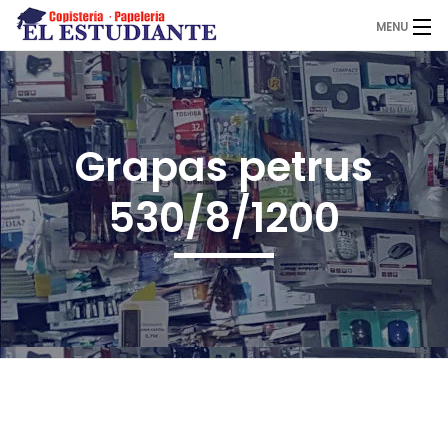
MENU
El Estudiante
Grapas petrus
Copistería
530/8/1200
Papelería
Servicios
Novedades