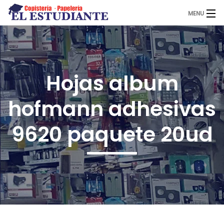
MENU
El Estudiante
Hojas album
Copistería
hofmann adhesivas
Papelería
9620 paquete 20ud
Servicios
Novedades