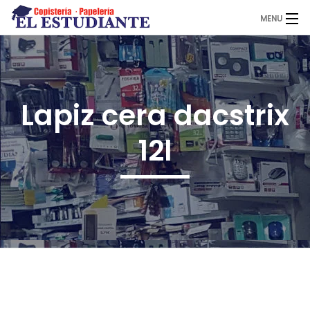
MENU
El Estudiante
Lapiz cera dacstrix
Copistería
12l
Papelería
Servicios
Novedades