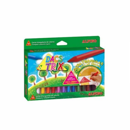
¿Quiénes Somos?
Contacto
0,00€
¡Imprimir!