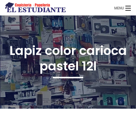
MENU
El Estudiante
Lapiz color carioca
Copistería
pastel 12l
Papelería
Servicios
Novedades