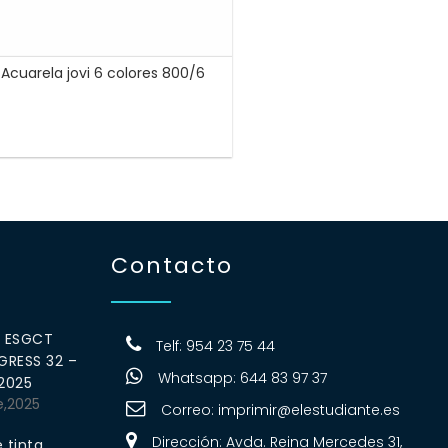
Acuarela jovi 6 colores 800/6
Contacto
0 ESGCT
Telf: 954 23 75 44
RESS 32 –
Whatsapp: 644 83 97 37
 2025
e,2025
Correo:
imprimir@elestudiante.es
Dirección: Avda. Reina Mercedes 31,
 tinta