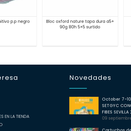
nitivo p.p negro
Bloc oxford nature tapa dura a5+
90g 80h 5×5 surtido
eresa
Novedades
October 7-1
SETGYC CONG
S
FIBES SEVILLA
S EN LA TIENDA
09 septiembr
O
Cartuchos de