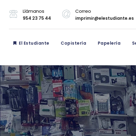
Llámanos
Correo
954 23 75 44
imprimir@elestudiante.es
El Estudiante
Copistería
Papelería
Se