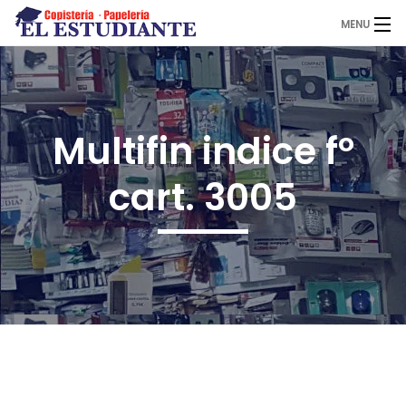
MENU
El Estudiante
Multifin indice fº
Copistería
cart. 3005
Papelería
Servicios
Novedades