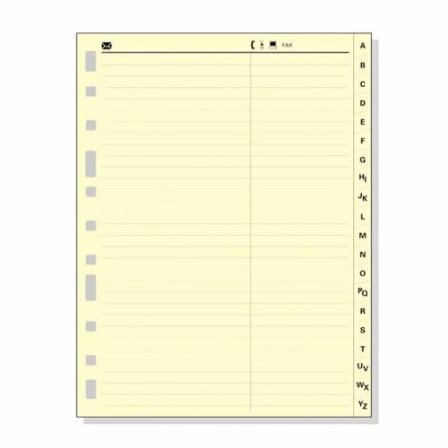
¿Quiénes Somos?
Contacto
0,00€
¡Imprimir!