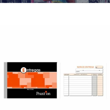
¿Quiénes Somos?
Contacto
0,00€
¡Imprimir!