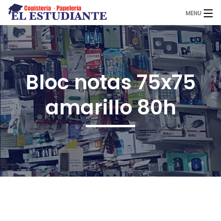
MENU
El Estudiante
Bloc notas 75x75
Copistería
amarillo 80h
Papelería
Servicios
Novedades