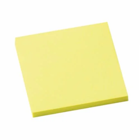
¿Quiénes Somos?
Contacto
0,00€
¡Imprimir!