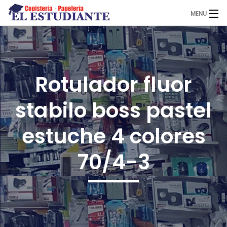
MENU
El Estudiante
Rotulador fluor
Copistería
stabilo boss pastel
Papelería
estuche 4 colores
70/4-3
Servicios
Novedades