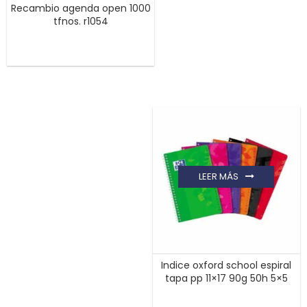
Recambio agenda open 1000
tfnos. r1054
LEER MÁS
Indice oxford school espiral
tapa pp 11×17 90g 50h 5×5