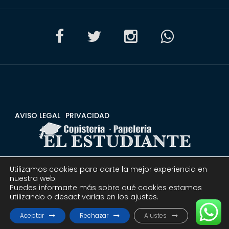
AVISO LEGAL
PRIVACIDAD
Utilizamos cookies para darte la mejor experiencia en
CONDICIONES
DEVOLUCIONES Y REEMBOLSOS
nuestra web.
Puedes informarte más sobre qué cookies estamos
utilizando o desactivarlas en los ajustes.
© 2020 Copistería Papelería El estudiante | Todos los
derechos reservados.
Aceptar
Rechazar
Ajustes