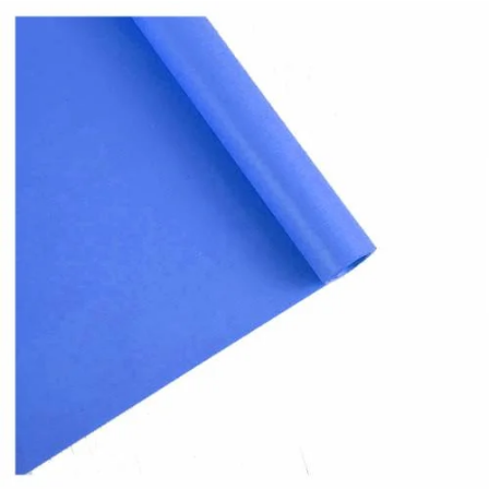
¿Quiénes Somos?
Contacto
0,00€
¡Imprimir!