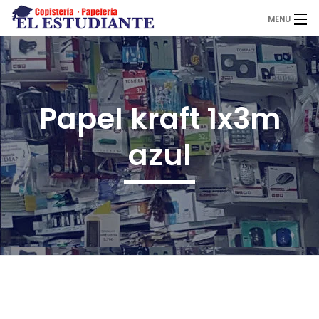
MENU
El Estudiante
Papel kraft 1x3m
Copistería
azul
Papelería
Servicios
Novedades