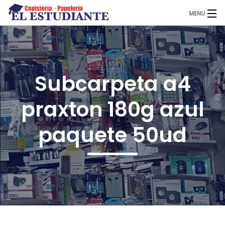
MENU
El Estudiante
Subcarpeta a4
Copistería
praxton 180g azul
Papelería
paquete 50ud
Servicios
Novedades