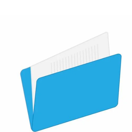
¿Quiénes Somos?
Contacto
0,00€
¡Imprimir!