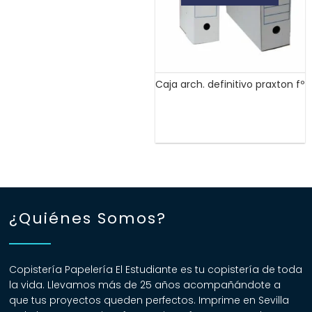
Caja arch. definitivo praxton fº
¿Quiénes Somos?
Copistería Papelería El Estudiante es tu copistería de toda
la vida. Llevamos más de 25 años acompañándote a
que tus proyectos queden perfectos. Imprime en Sevilla