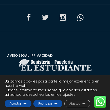
AVISO LEGAL
PRIVACIDAD
Utilizamos cookies para darte la mejor experiencia en
CONDICIONES
DEVOLUCIONES Y REEMBOLSOS
nuestra web.
Puedes informarte más sobre qué cookies estamos
utilizando o desactivarlas en los ajustes.
© 2020 Copistería Papelería El estudiante | Todos los
derechos reservados.
Aceptar
Rechazar
Ajustes