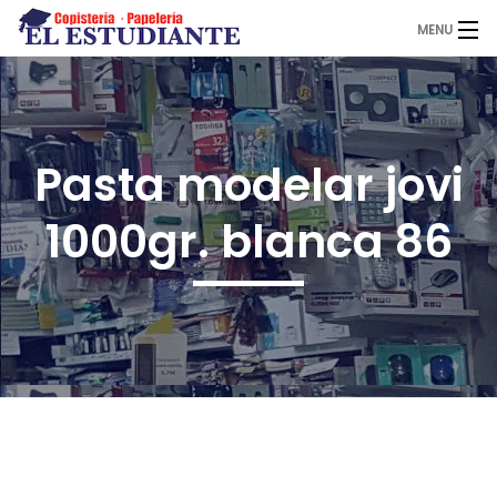
MENU
El Estudiante
Pasta modelar jovi
Copistería
1000gr. blanca 86
Papelería
Servicios
Novedades