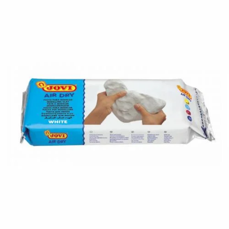
¿Quiénes Somos?
Contacto
0,00€
¡Imprimir!