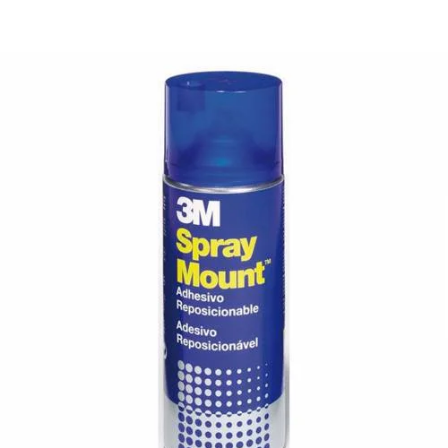
¿Quiénes Somos?
Contacto
0,00€
¡Imprimir!