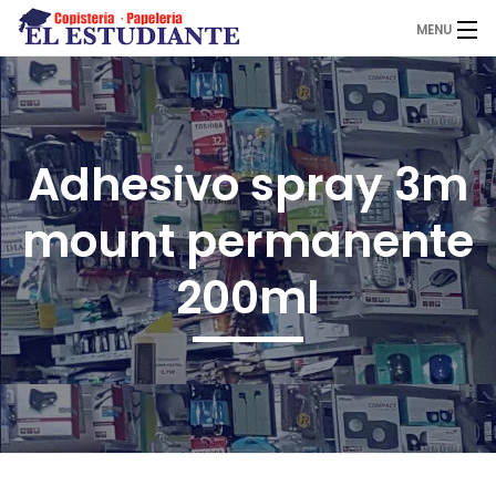
MENU
El Estudiante
Adhesivo spray 3m
Copistería
mount permanente
Papelería
200ml
Servicios
Novedades