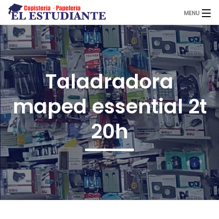
MENU
El Estudiante
Taladradora
Copistería
maped essential 2t
Papelería
20h
Servicios
Novedades