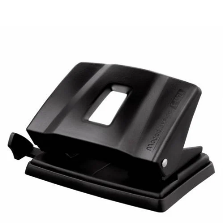
¿Quiénes Somos?
Contacto
0,00€
¡Imprimir!