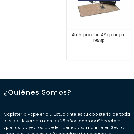
Arch. praxton 4º ap negro
1958p
¿Quiénes Somos?
Copistería Papelería El Estudiante es tu copistería de toda
la vida. Llevamos más de 25 años acompañándote a
que tus proyectos queden perfectos. Imprime en Sevilla