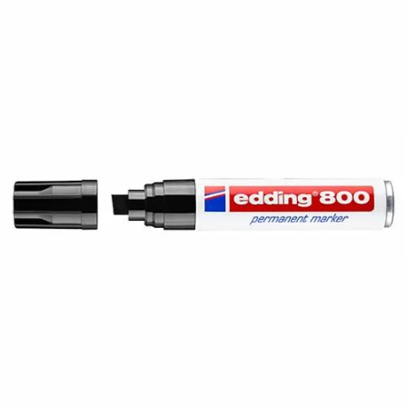
¿Quiénes Somos?
Contacto
0,00€
¡Imprimir!