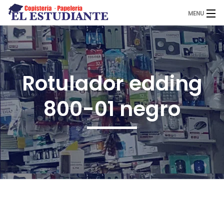
MENU
El Estudiante
Rotulador edding
Copistería
800-01 negro
Papelería
Servicios
Novedades