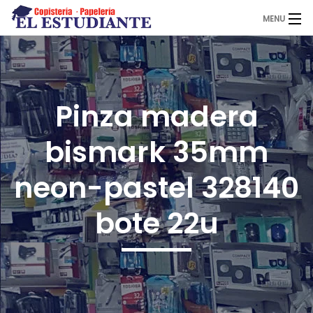
MENU
El Estudiante
Pinza madera
Copistería
bismark 35mm
Papelería
neon-pastel 328140
bote 22u
Servicios
Novedades