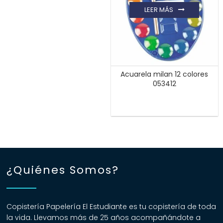
LEER MÁS
Acuarela milan 12 colores
053412
¿Quiénes Somos?
Copistería Papelería El Estudiante es tu copistería de toda
la vida. Llevamos más de 25 años acompañándote a