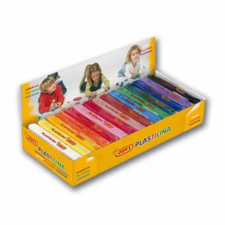
¿Quiénes Somos?
Contacto
0,00€
¡Imprimir!