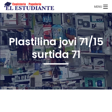
MENU
El Estudiante
Plastilina jovi 71/15
Copistería
surtida 71
Papelería
Servicios
Novedades