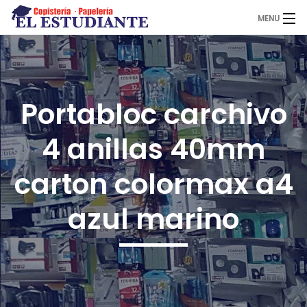
MENU
El Estudiante
Portabloc carchivo
Copistería
4 anillas 40mm
Papelería
carton colormax a4
azul marino
Servicios
Novedades