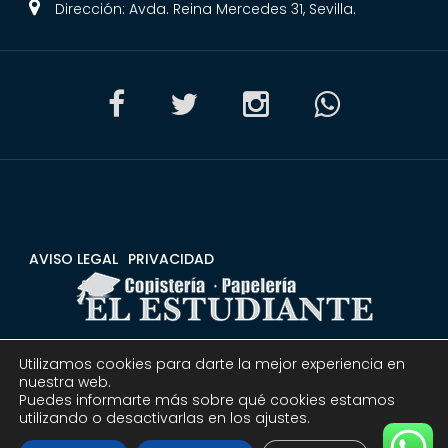
Dirección: Avda. Reina Mercedes 31, Sevilla.
AVISO LEGAL
PRIVACIDAD
Utilizamos cookies para darte la mejor experiencia en
CONDICIONES
DEVOLUCIONES Y REEMBOLSOS
nuestra web.
Puedes informarte más sobre qué cookies estamos
utilizando o desactivarlas en los ajustes.
© 2020 Copistería Papelería El estudiante | Todos los
derechos reservados.