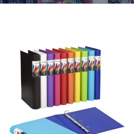
¿Quiénes Somos?
Contacto
0,00€
¡Imprimir!