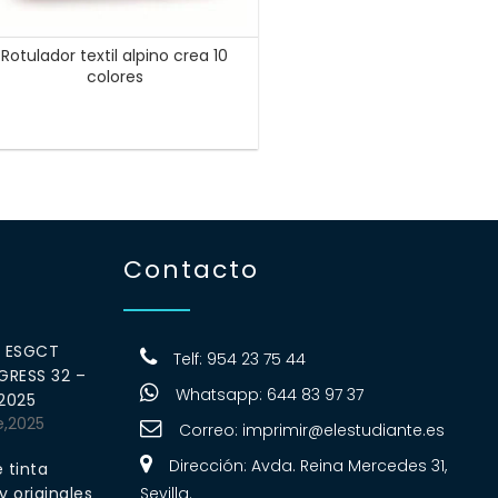
Rotulador textil alpino crea 10
colores
Contacto
0 ESGCT
Telf: 954 23 75 44
RESS 32 –
Whatsapp: 644 83 97 37
 2025
e,2025
Correo:
imprimir@elestudiante.es
Dirección: Avda. Reina Mercedes 31,
 tinta
 originales
Sevilla.