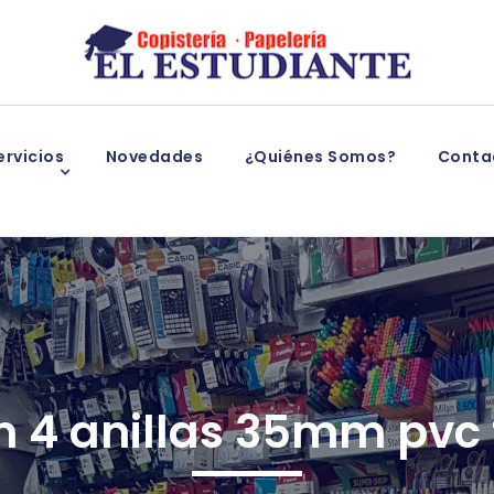
rvicios
Novedades
¿Quiénes Somos?
Conta
n 4 anillas 35mm pvc f