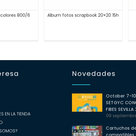
6 colores 800/6
Album fotos scrapbook 20×20 15h
eresa
Novedades
October 7-1
SETGYC CONG
S
FIBES SEVILLA
S EN LA TIENDA
09 septiembr
O
Cartuchos de
 SOMOS?
compatibles y