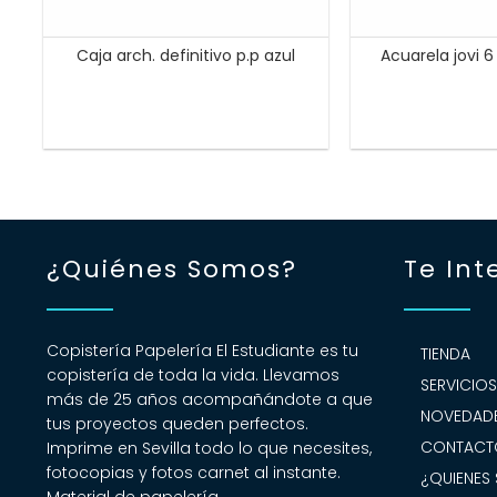
Caja arch. definitivo p.p azul
Acuarela jovi 
¿Quiénes Somos?
Te Int
Copistería Papelería El Estudiante es tu
TIENDA
copistería de toda la vida. Llevamos
SERVICIO
más de 25 años acompañándote a que
NOVEDADE
tus proyectos queden perfectos.
CONTACT
Imprime en Sevilla todo lo que necesites,
fotocopias y fotos carnet al instante.
¿QUIENES