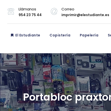
Llámanos
Correo
954 23 75 44
imprimir@elestudiante.es
El Estudiante
Copistería
Papelería
Se
Portabloc praxto