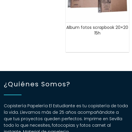
Album fotos scrapbook 20×20
15h
¿Quiénes Somos?
Copistería Papelería El Estudiante es tu copistería de toda
la vida. Llevamos más de 25 años acompañándote a
que tus proyectos queden perfectos. Imprime en Sevilla
todo lo que necesites, fotocopias y fotos carnet al
instante. Material de papelería.