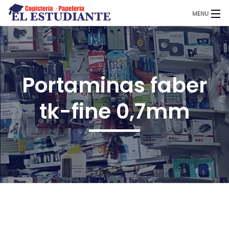
MENU
El Estudiante
Portaminas faber
Copistería
tk-fine 0,7mm
Papelería
Servicios
Novedades