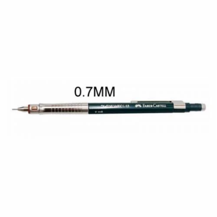
¿Quiénes Somos?
Contacto
0,00€
¡Imprimir!