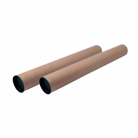
¿Quiénes Somos?
Contacto
0,00€
¡Imprimir!