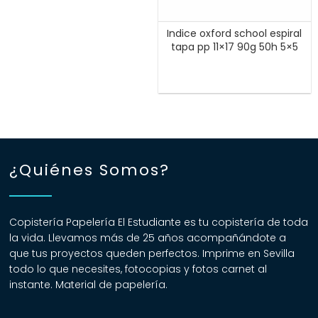
Indice oxford school espiral
tapa pp 11×17 90g 50h 5×5
¿Quiénes Somos?
Copistería Papelería El Estudiante es tu copistería de toda
la vida. Llevamos más de 25 años acompañándote a
que tus proyectos queden perfectos. Imprime en Sevilla
todo lo que necesites, fotocopias y fotos carnet al
instante. Material de papelería.