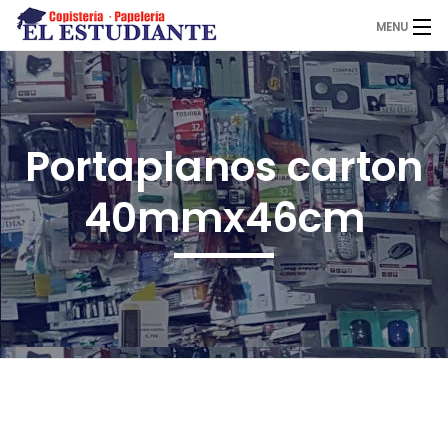
MENU
El Estudiante
Portaplanos carton
Copistería
40mmx46cm
Papelería
Servicios
Novedades