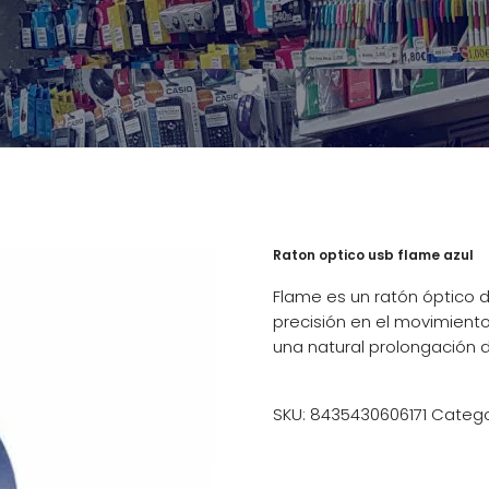
Raton optico usb flame azul
Flame es un ratón óptico 
precisión en el movimiento
una natural prolongación d
SKU:
8435430606171
Catego