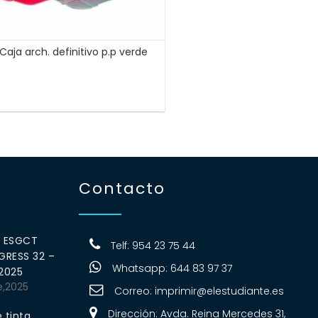
Caja arch. definitivo p.p verde
Contacto
0 ESGCT
Telf: 954 23 75 44
RESS 32 –
Whatsapp: 644 83 97 37
 2025
e,2025
Correo:
imprimir@elestudiante.es
Dirección: Avda. Reina Mercedes 31,
 tinta