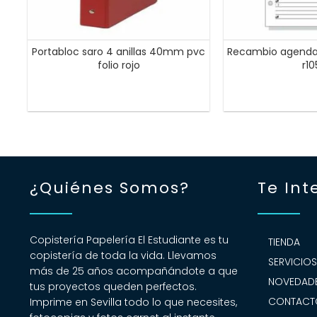
Portabloc saro 4 anillas 40mm pvc
Recambio agenda 
folio rojo
r1
¿Quiénes Somos?
Te Int
Copistería Papelería El Estudiante es tu
TIENDA
copistería de toda la vida. Llevamos
SERVICIO
más de 25 años acompañándote a que
NOVEDADE
tus proyectos queden perfectos.
CONTACT
Imprime en Sevilla todo lo que necesites,