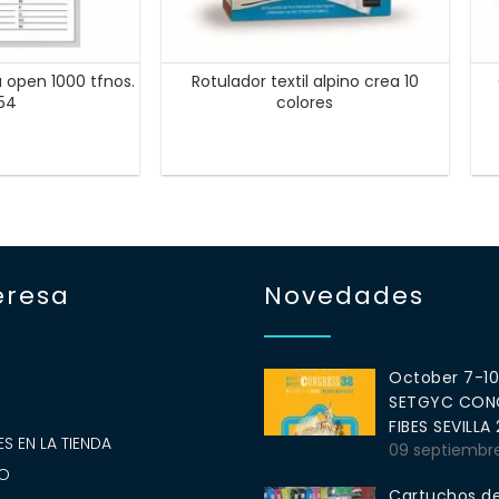
open 1000 tfnos.
Rotulador textil alpino crea 10
054
colores
eresa
Novedades
October 7-1
SETGYC CONG
S
FIBES SEVILLA
S EN LA TIENDA
09 septiembr
O
Cartuchos de