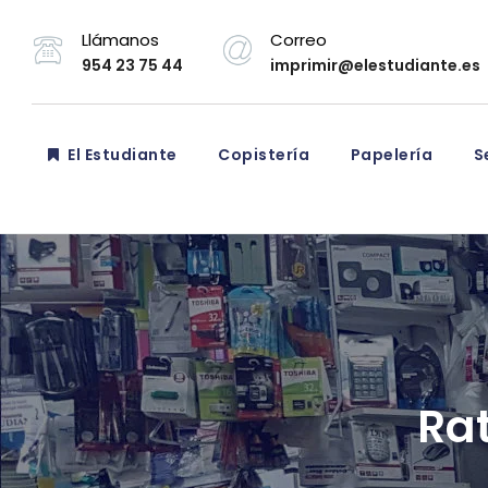
Llámanos
Correo
954 23 75 44
imprimir@elestudiante.es
El Estudiante
Copistería
Papelería
Se
Rat