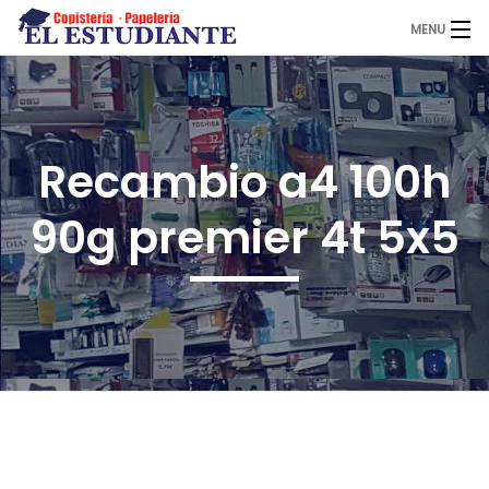
MENU
El Estudiante
Recambio a4 100h
Copistería
90g premier 4t 5x5
Papelería
Servicios
Novedades