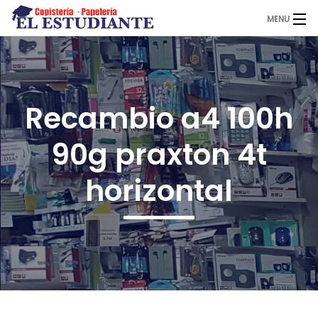
MENU
El Estudiante
Recambio a4 100h
Copistería
90g praxton 4t
Papelería
horizontal
Servicios
Novedades