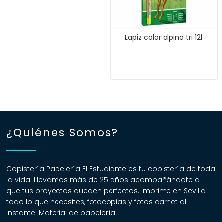
Lapiz color alpino tri 12l
¿Quiénes Somos?
Copistería Papelería El Estudiante es tu copistería de toda
la vida. Llevamos más de 25 años acompañándote a
que tus proyectos queden perfectos. Imprime en Sevilla
todo lo que necesites, fotocopias y fotos carnet al
instante. Material de papelería.