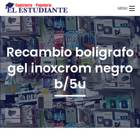
MENU
El Estudiante
Recambio boligrafo
Copistería
gel inoxcrom negro
Papelería
b/5u
Servicios
Novedades