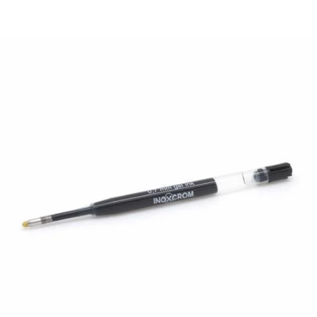
¿Quiénes Somos?
Contacto
0,00€
¡Imprimir!