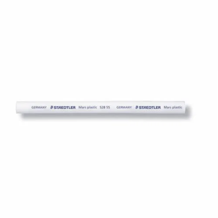
¿Quiénes Somos?
Contacto
0,00€
¡Imprimir!