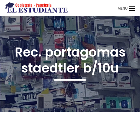
MENU
El Estudiante
Rec. portagomas
Copistería
staedtler b/10u
Papelería
Servicios
Novedades