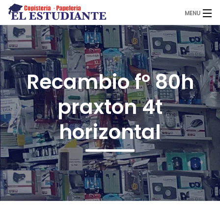
MENU
El Estudiante
Recambio fº 80h
Copistería
praxton 4t
Papelería
horizontal
Servicios
Novedades