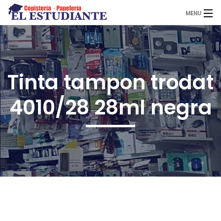
MENU
El Estudiante
Tinta tampon trodat
Copistería
4010/28 28ml negra
Papelería
Servicios
Novedades