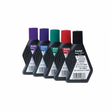
¿Quiénes Somos?
Contacto
0,00€
¡Imprimir!