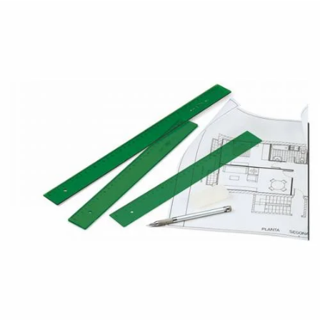
¿Quiénes Somos?
Contacto
0,00€
¡Imprimir!