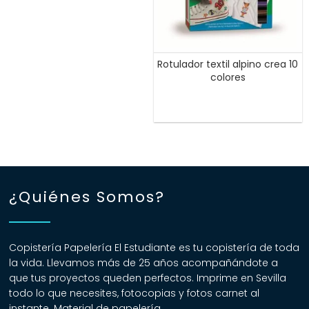
Rotulador textil alpino crea 10
colores
¿Quiénes Somos?
Copistería Papelería El Estudiante es tu copistería de toda
la vida. Llevamos más de 25 años acompañándote a
que tus proyectos queden perfectos. Imprime en Sevilla
todo lo que necesites, fotocopias y fotos carnet al
instante. Material de papelería.