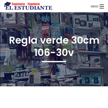
MENU
El Estudiante
Regla verde 30cm
Copistería
106-30v
Papelería
Servicios
Novedades