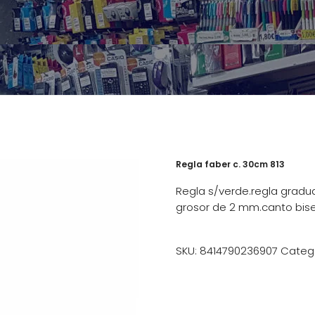
Regla faber c. 30cm 813
Regla s/verde.regla gradua
grosor de 2 mm.canto bise
SKU:
8414790236907
Categ