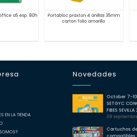
 office a5 esp. 80h
Portabloc praxton 4 anillas 35mm
carton folio amarillo
eresa
Novedades
October 7-1
SETGYC CONG
S
FIBES SEVILLA
S EN LA TIENDA
09 septiembr
O
Cartuchos de
 SOMOS?
compatibles y