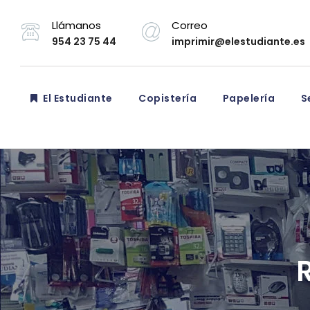
Llámanos
Correo
954 23 75 44
imprimir@elestudiante.es
El Estudiante
Copistería
Papelería
Se