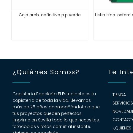
Caja arch. definitivo p.p verde
Listin tfno. oxford
¿Quiénes Somos?
Te Int
Copistería Papelería El Estudiante es tu
TIENDA
copistería de toda la vida. Llevamos
SERVICIO
más de 25 años acompañándote a que
NOVEDADE
tus proyectos queden perfectos.
CONTACT
Imprime en Sevilla todo lo que necesites,
fotocopias y fotos carnet al instante.
¿QUIENES