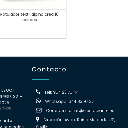
Rotulador textil alpino crea 10
colores
Contacto
0 ESGCT
Telf: 954 23 75 44
RESS 32 –
Whatsapp: 644 83 97 37
 2025
e,2025
Correo:
imprimir@elestudiante.es
Dirección: Avda. Reina Mercedes 31,
 tinta
 originales
Sevilla.