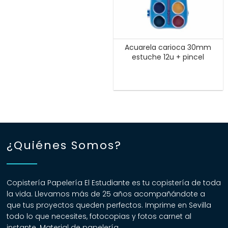
Acuarela carioca 30mm
estuche 12u + pincel
¿Quiénes Somos?
Copistería Papelería El Estudiante es tu copistería de toda
la vida. Llevamos más de 25 años acompañándote a
que tus proyectos queden perfectos. Imprime en Sevilla
todo lo que necesites, fotocopias y fotos carnet al
instante. Material de papelería.