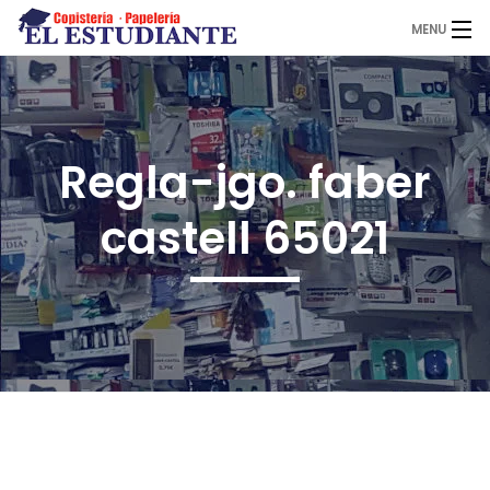
MENU
El Estudiante
Regla-jgo. faber
Copistería
castell 65021
Papelería
Servicios
Novedades