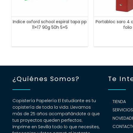
Indice oxford school espiral tapa pp
Portabloc saro 4
11×17 90g 50h 5×5
folio
¿Quiénes Somos?
Te Int
Copistería Papelería El Estudiante es tu
TIENDA
copistería de toda la vida. Llevamos
SERVICIO
más de 25 años acompañándote a que
NOVEDADE
tus proyectos queden perfectos.
CONTACT
Imprime en Sevilla todo lo que necesites,