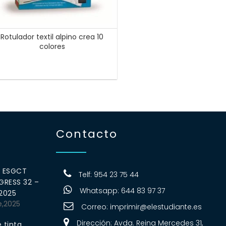
Rotulador textil alpino crea 10
colores
Contacto
0 ESGCT
Telf: 954 23 75 44
RESS 32 –
Whatsapp: 644 83 97 37
 2025
e,2025
Correo:
imprimir@elestudiante.es
Dirección: Avda. Reina Mercedes 31,
 tinta