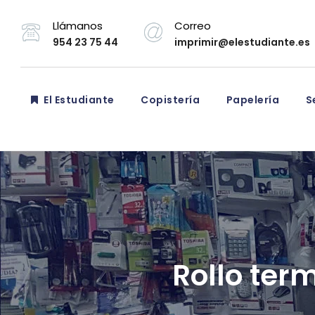
Llámanos
Correo
954 23 75 44
imprimir@elestudiante.es
El Estudiante
Copistería
Papelería
Se
Rollo ter