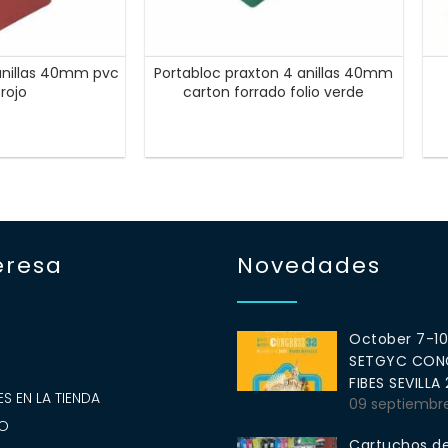
 anillas 40mm pvc
Portabloc praxton 4 anillas 40mm
 rojo
carton forrado folio verde
eresa
Novedades
October 7-1
SETGYC CONG
S
FIBES SEVILLA
S EN LA TIENDA
09 septiembr
O
Cartuchos de