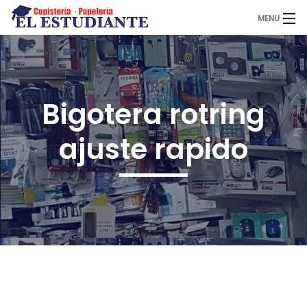
MENU
El Estudiante
Bigotera rotring
Copistería
ajuste rapido
Papelería
Servicios
Novedades