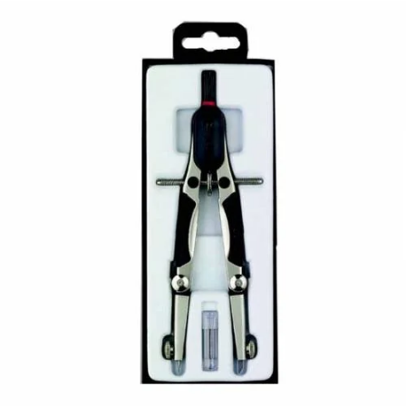
¿Quiénes Somos?
Contacto
0,00€
¡Imprimir!