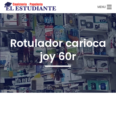
MENU
El Estudiante
Rotulador carioca
Copistería
joy 60r
Papelería
Servicios
Novedades