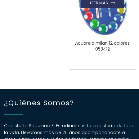
LEER MÁS
Acuarela milan 12 colores
053412
¿Quiénes Somos?
Copistería Papelería El Estudiante es tu copistería de toda
la vida. Llevamos más de 25 años acompañándote a